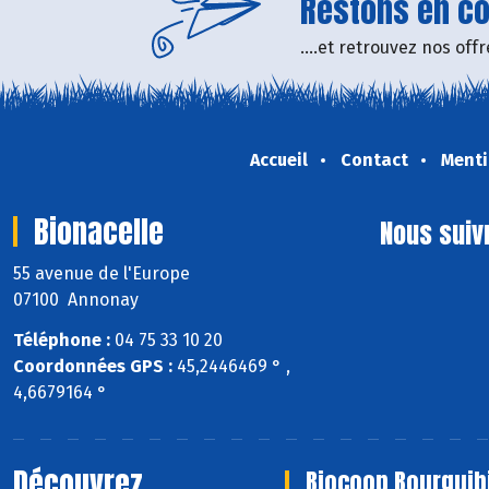
Restons en con
....et retrouvez nos of
Accueil
Contact
Menti
Bionacelle
Nous suiv
55 avenue de l'Europe
07100 Annonay
Téléphone :
04 75 33 10 20
Coordonnées GPS :
45,2446469 ° ,
4,6679164 °
Découvrez
Biocoop Bourguib