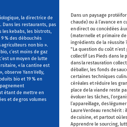
Dans un paysage protéiform
ologique, la directrice de
chaude) ou à l’avance en cu
. Dans les restaurants, pas
en direct ou concédées à u
 les kebabs, les bistrots,
(maternelle et primaire de
st 9 % des débouchés
ingrédients de la réussite 
 agriculteurs non bio ».
"La question du coût n’est 
 bio, c’est moins de gaz
collectif Les Pieds dans le 
 c’est un moyen de lutte
dans la restauration collec
rsitaire, « la cantine est
déballer, les fonds de sauc
», observe Yann Velly,
certaines techniques culina
duits bio et 19 % en
céréales et réduire les gra
compagnement
place de la viande reste par
ut étant de mettre en
évoluer les tâches, l’organ
ées et de gros volumes
l’appareillage, des légumer
Laure Verdeau renchérit : il
de cuisine, et partout où 
Apprendre le sourcing, lutt