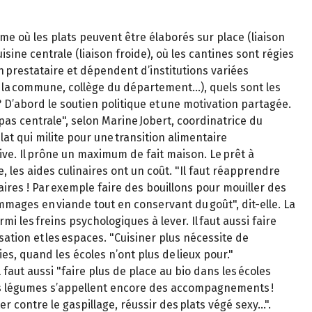
e où les plats peuvent être élaborés sur place (liaison
isine centrale (liaison froide), où les cantines sont régies
n prestataire et dépendent d’institutions variées
 la commune, collège du département…), quels sont les
? D’abord le soutien politique et une motivation partagée.
pas centrale", selon Marine Jobert, coordinatrice du
plat qui milite pour une transition alimentaire
tive. Il prône un maximum de fait maison. Le prêt à
e, les aides culinaires ont un coût. "Il faut réapprendre
ires ! Par exemple faire des bouillons pour mouiller des
mmages en viande tout en conservant du goût", dit-elle. La
mi les freins psychologiques à lever. Il faut aussi faire
isation et les espaces. "Cuisiner plus nécessite de
ies, quand les écoles n’ont plus de lieux pour."
 faut aussi "faire plus de place au bio dans les écoles
les légumes s’appellent encore des accompagnements !
er contre le gaspillage, réussir des plats végé sexy…".