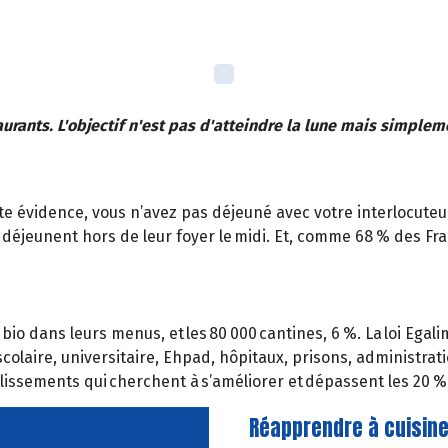
taurants. L'objectif n'est pas d'atteindre la lune mais simplem
ute évidence, vous n’avez pas déjeuné avec votre interlocuteu
déjeunent hors de leur foyer le midi. Et, comme 68 % des Fr
o dans leurs menus, et les 80 000 cantines, 6 %. La loi Egalim
scolaire, universitaire, Ehpad, hôpitaux, prisons, administrat
issements qui cherchent à s’améliorer et dépassent les 20 %,
Réapprendre à cuisine