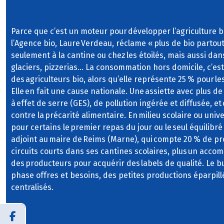
Parce que c’est un moteur pour développer l’agriculture bi
l’Agence bio, Laure Verdeau, réclame « plus de bio partout
seulement à la cantine ou chez les étoilés, mais aussi dans
glaciers, pizzerias… La consommation hors domicile, c’e
des agriculteurs bio, alors qu’elle représente 25 % pour les
Elle en fait une cause nationale. Une assiette avec plus de
à effet de serre (GES), de pollution ingérée et diffusée, et
contre la précarité alimentaire. En milieu scolaire ou unive
pour certains le premier repas du jour ou le seul équilibré 
adjoint au maire de Reims (Marne), qui compte 20 % de pro
circuits courts dans ses cantines scolaires, plus un ac
des producteurs pour acquérir des labels de qualité. Le b
phase offres et besoins, des petites productions éparpill
centralisés.