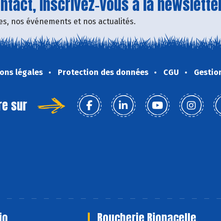
tact, inscrivez-vous à la newsletter
fres, nos événements et nos actualités.
ons légales
Protection des données
CGU
Gestio
re sur
io
Boucherie Bionacelle