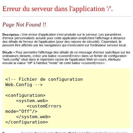
Erreur du serveur dans l'application '/'.
Page Not Found !!
Description :
Une erreur d'application s'est produite sur le serveur. Les paramètres
d'erreur personnalisés actuels pour cette application empêchent l'affichage à distance
des détails de l'erreur de l'application (pour des raisons de sécurité). Cependant, ils
peuvent être affichés par les navigateurs qui s'exécutent sur l'ordinateur serveur local.
Détails =
Pour permettre l'affichage des détails de ce message d'erreur spécifique sur les
ordinateurs distants, créez une balise <customErrors> dans un fichier de configuration
"web.config" situé dans le répertoire racine de l'application Web en cours. Attribuez
ensuite la valeur "off" à l'attribut "mode" de cette balise <customErrors>.
<!-- Fichier de configuration 
Web.Config -->

<configuration>

    <system.web>

        <customErrors 
mode="Off"/>

    </system.web>

</configuration>