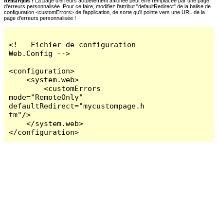
Remarques :
La page d'erreurs actuellement affichée peut être remplacée par une page
d'erreurs personnalisée. Pour ce faire, modifiez l'attribut "defaultRedirect" de la balise de
configuration <customErrors> de l'application, de sorte qu'il pointe vers une URL de la
page d'erreurs personnalisée !
<!-- Fichier de configuration 
Web.Config -->

<configuration>

    <system.web>

        <customErrors 
mode="RemoteOnly" 
defaultRedirect="mycustompage.h
tm"/>

    </system.web>

</configuration>