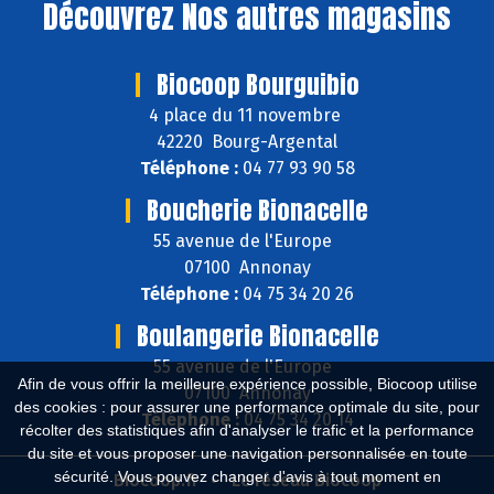
Découvrez
Nos autres magasins
Biocoop Bourguibio
4 place du 11 novembre
42220 Bourg-Argental
Téléphone :
04 77 93 90 58
Boucherie Bionacelle
55 avenue de l'Europe
07100 Annonay
Téléphone :
04 75 34 20 26
Boulangerie Bionacelle
55 avenue de l'Europe
Afin de vous offrir la meilleure expérience possible, Biocoop utilise
07100 Annonay
des cookies : pour assurer une performance optimale du site, pour
Téléphone :
04 75 34 20 14
récolter des statistiques afin d'analyser le trafic et la performance
du site et vous proposer une navigation personnalisée en toute
sécurité. Vous pouvez changer d'avis à tout moment en
Biocoop.fr
Le réseau Biocoop