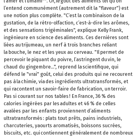
l’amer et l’umami**. Or, le goût des aliments tel qu’on
l’entend communément (autrement dit la "flaveur") est
une notion plus complète. "C’est la combinaison de la
gustation, de la rétro-olfaction, c’est-à-dire les arômes,
et des sensations trigéminales", explique Kelly Frank,
ingénieure en science des aliments. Ces dernières sont
liées au trijumeau, un nerf à trois branches reliant
la bouche, le nez et les yeux au cerveau. "Il permet de
percevoir le piquant du poivre, l’astringent du vin, le
chaud du gingembre…", reprend la scientifique, qui
défend le "vrai" goût, celui des produits qui ne recourent
pas à la chimie, via des ingrédients ultratransformés, et
qui racontent un savoir-faire de fabrication, un terroir.
Pas si courant sur nos tables ! En France, 36 % des
calories ingérées par les adultes et 46 % de celles
avalées par les enfants proviennent d’aliments
ultratransformés : plats tout prêts, pains industriels,
charcuteries, yaourts aromatisés, boissons sucrées,
biscuits, etc. qui contiennent généralement de nombreux