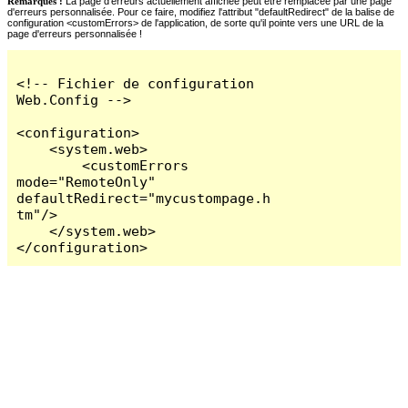
Remarques :
La page d'erreurs actuellement affichée peut être remplacée par une page
d'erreurs personnalisée. Pour ce faire, modifiez l'attribut "defaultRedirect" de la balise de
configuration <customErrors> de l'application, de sorte qu'il pointe vers une URL de la
page d'erreurs personnalisée !
<!-- Fichier de configuration 
Web.Config -->

<configuration>

    <system.web>

        <customErrors 
mode="RemoteOnly" 
defaultRedirect="mycustompage.h
tm"/>

    </system.web>

</configuration>