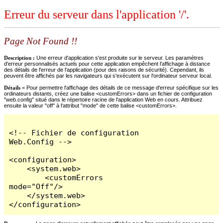
Erreur du serveur dans l'application '/'.
Page Not Found !!
Description :
Une erreur d'application s'est produite sur le serveur. Les paramètres
d'erreur personnalisés actuels pour cette application empêchent l'affichage à distance
des détails de l'erreur de l'application (pour des raisons de sécurité). Cependant, ils
peuvent être affichés par les navigateurs qui s'exécutent sur l'ordinateur serveur local.
Détails =
Pour permettre l'affichage des détails de ce message d'erreur spécifique sur les
ordinateurs distants, créez une balise <customErrors> dans un fichier de configuration
"web.config" situé dans le répertoire racine de l'application Web en cours. Attribuez
ensuite la valeur "off" à l'attribut "mode" de cette balise <customErrors>.
<!-- Fichier de configuration 
Web.Config -->

<configuration>

    <system.web>

        <customErrors 
mode="Off"/>

    </system.web>

</configuration>