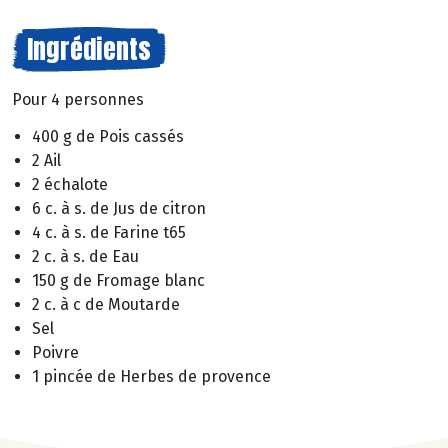
Ingrédients
Pour 4 personnes
400 g de Pois cassés
2 Ail
2 échalote
6 c. à s. de Jus de citron
4 c. à s. de Farine t65
2 c. à s. de Eau
150 g de Fromage blanc
2 c. à c de Moutarde
Sel
Poivre
1 pincée de Herbes de provence