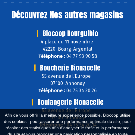
Découvrez
Nos autres magasins
Biocoop Bourguibio
4 place du 11 novembre
42220 Bourg-Argental
Téléphone :
04 77 93 90 58
Boucherie Bionacelle
55 avenue de l'Europe
07100 Annonay
Téléphone :
04 75 34 20 26
Boulangerie Bionacelle
55 avenue de l'Europe
Afin de vous offrir la meilleure expérience possible, Biocoop utilise
07100 Annonay
des cookies : pour assurer une performance optimale du site, pour
Téléphone :
04 75 34 20 14
récolter des statistiques afin d'analyser le trafic et la performance
du site et vous proposer une navigation personnalisée en toute