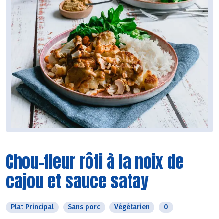
Chou-fleur rôti à la noix de
cajou et sauce satay
Plat Principal
Sans porc
Végétarien
0