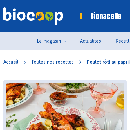
Bionacelle
Le magasin
Actualités
Recett
Accueil
Toutes nos recettes
Poulet rôti au paprik