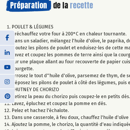
Préparation
de la
recette
POULET & LÉGUMES
Préchauffez votre four à 200°C en chaleur tournante.
Dans un saladier, mélangez l'huile d'olive, le paprika, d
Ajoutez les pilons de poulet et enduisez-les de cette m
Lavez et coupez les pommes de terre ainsi que la cour
Sur une plaque allant au four recouverte de papier cui
courgette.
Arrosez le tout d''huile d'olive, parsemez de thym, de se
Déposez les pilons de poulet à côté des légumes, puis
CHUTNEY DE CHORIZO
Retirez la peau du chorizo puis coupez-le en petits dés
Lavez, épluchez et coupez la pomme en dés.
Pelez et hachez l'échalote.
Dans une casserole, à feu doux, chauffez l'huile d'olive
Ajoutez la pomme, le chorizo, la quantité d'eau indiqué