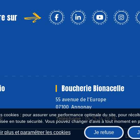
re sur
io
Boucherie Bionacelle
55 avenue de l'Europe
07100 Annonay
es cookies : pour assurer une performance optimale du site, pour récolter
58
Téléphone :
04 75 34 20 26
isée en toute sécurité. Vous pouvez changer d'avis à tout moment en 
r plus et paramétrer les cookies
Je refuse
J
Biocoop.fr
Le ré