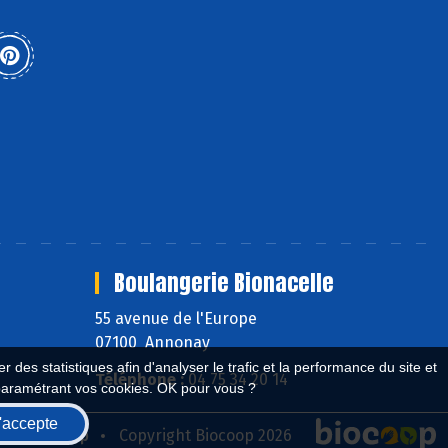
Boulangerie Bionacelle
55 avenue de l'Europe
07100 Annonay
 des statistiques afin d'analyser le trafic et la performance du site et
Téléphone :
04 75 34 20 14
paramétrant vos cookies. OK pour vous ?
'accepte
seau Biocoop
Copyright Biocoop 2026