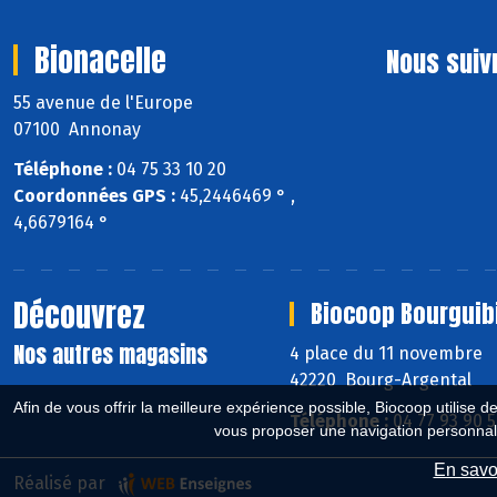
Bionacelle
Nous suiv
55 avenue de l'Europe
07100 Annonay
Téléphone :
04 75 33 10 20
Coordonnées GPS :
45,2446469 ° ,
4,6679164 °
Découvrez
Biocoop Bourguib
Nos autres magasins
4 place du 11 novembre
42220 Bourg-Argental
Afin de vous offrir la meilleure expérience possible, Biocoop utilise d
Téléphone :
04 77 93 90 
vous proposer une navigation personnal
En savoi
Réalisé par