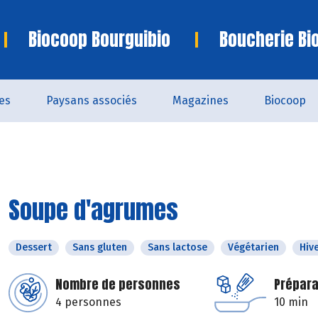
Biocoop Bourguibio
Boucherie Bi
es
Paysans associés
Magazines
Biocoop
Soupe d'agrumes
Dessert
Sans gluten
Sans lactose
Végétarien
Hiv
Nombre de personnes
Prépara
4 personnes
10 min