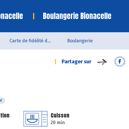
onacelle
Boulangerie Bionacelle
Carte de fidélité du magasin
Boulangerie
Partager sur
er
tion
Cuisson
20 min