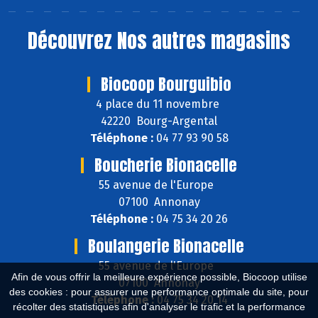
Découvrez
Nos autres magasins
Biocoop Bourguibio
4 place du 11 novembre
42220 Bourg-Argental
Téléphone :
04 77 93 90 58
Boucherie Bionacelle
55 avenue de l'Europe
07100 Annonay
Téléphone :
04 75 34 20 26
Boulangerie Bionacelle
55 avenue de l'Europe
Afin de vous offrir la meilleure expérience possible, Biocoop utilise
07100 Annonay
des cookies : pour assurer une performance optimale du site, pour
Téléphone :
04 75 34 20 14
récolter des statistiques afin d'analyser le trafic et la performance