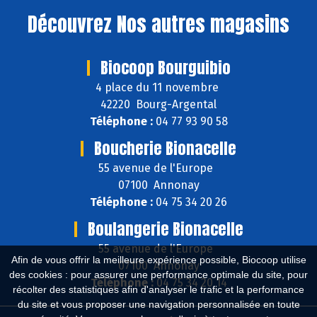
Découvrez
Nos autres magasins
Biocoop Bourguibio
4 place du 11 novembre
42220 Bourg-Argental
Téléphone :
04 77 93 90 58
Boucherie Bionacelle
55 avenue de l'Europe
07100 Annonay
Téléphone :
04 75 34 20 26
Boulangerie Bionacelle
55 avenue de l'Europe
Afin de vous offrir la meilleure expérience possible, Biocoop utilise
07100 Annonay
des cookies : pour assurer une performance optimale du site, pour
Téléphone :
04 75 34 20 14
récolter des statistiques afin d'analyser le trafic et la performance
du site et vous proposer une navigation personnalisée en toute