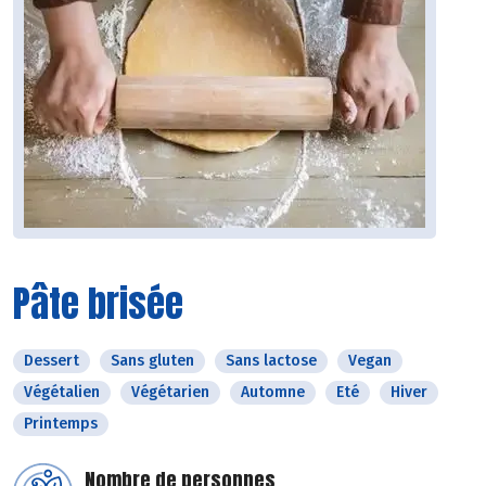
Pâte brisée
Dessert
Sans gluten
Sans lactose
Vegan
Végétalien
Végétarien
Automne
Eté
Hiver
Printemps
Nombre de personnes