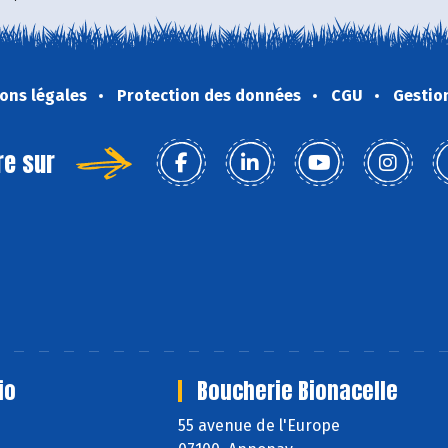
ons légales
Protection des données
CGU
Gestio
re sur
io
Boucherie Bionacelle
55 avenue de l'Europe