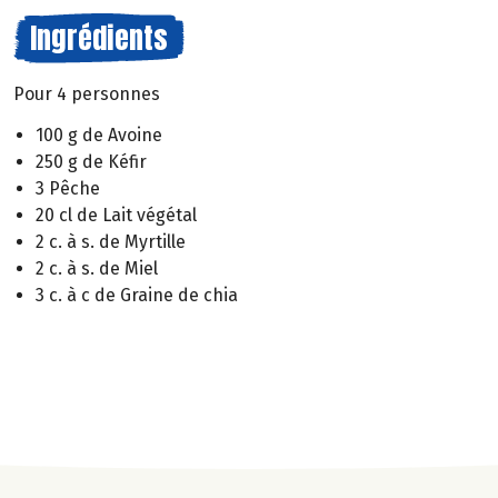
Ingrédients
Pour 4 personnes
100 g de Avoine
250 g de Kéfir
3 Pêche
20 cl de Lait végétal
2 c. à s. de Myrtille
2 c. à s. de Miel
3 c. à c de Graine de chia