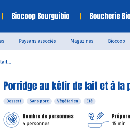
Biocoop Bourguibio
Boucherie Bi
es
Paysans associés
Magazines
Biocoop
ait...
Porridge au kéfir de lait et à la
Dessert
Sans porc
Végétarien
Eté
Nombre de personnes
Prépara
4 personnes
15 min