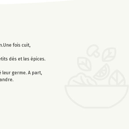
.Une fois cuit,
tits dés et les épices.
é leur germe. A part,
iandre.