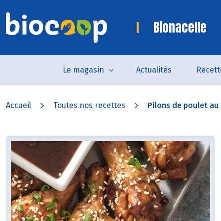
Bionacelle
Le magasin
Actualités
Recett
Accueil
Toutes nos recettes
Pilons de poulet a