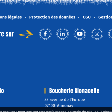
ons légales
Protection des données
CGU
Gestio
re sur
io
Boucherie Bionacelle
55 avenue de l'Europe
07100 Annonay
es cookies : pour assurer une performance optimale du site, pour récolter