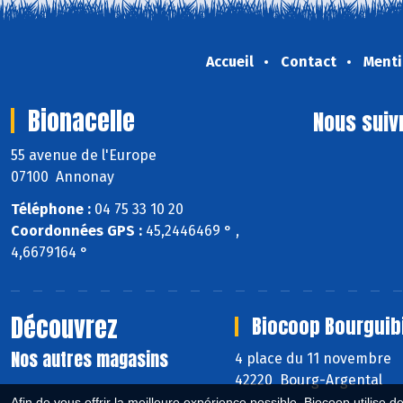
Accueil
Contact
Menti
Bionacelle
Nous suiv
55 avenue de l'Europe
07100 Annonay
Téléphone :
04 75 33 10 20
Coordonnées GPS :
45,2446469 ° ,
4,6679164 °
Découvrez
Biocoop Bourguib
Nos autres magasins
4 place du 11 novembre
42220 Bourg-Argental
Afin de vous offrir la meilleure expérience possible, Biocoop utilise d