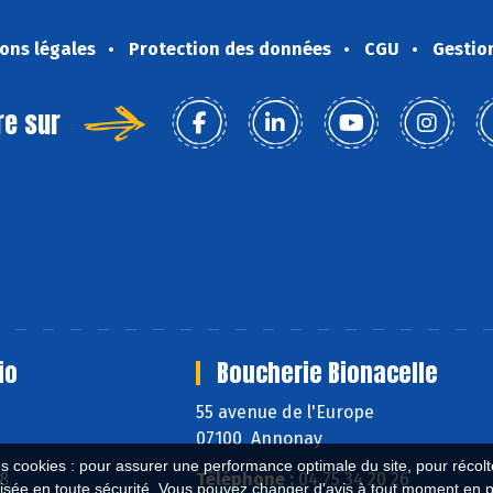
ons légales
Protection des données
CGU
Gestio
re sur
io
Boucherie Bionacelle
55 avenue de l'Europe
07100 Annonay
es cookies : pour assurer une performance optimale du site, pour récolter
58
Téléphone :
04 75 34 20 26
isée en toute sécurité. Vous pouvez changer d'avis à tout moment en 