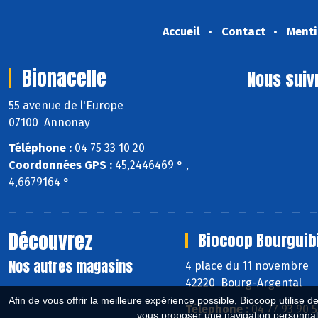
Accueil
Contact
Menti
Bionacelle
Nous suiv
55 avenue de l'Europe
07100 Annonay
Téléphone :
04 75 33 10 20
Coordonnées GPS :
45,2446469 ° ,
4,6679164 °
Découvrez
Biocoop Bourguib
Nos autres magasins
4 place du 11 novembre
42220 Bourg-Argental
Afin de vous offrir la meilleure expérience possible, Biocoop utilise d
Téléphone :
04 77 93 90 
vous proposer une navigation personnal