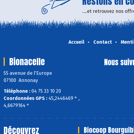
Restons en con
....et retrouvez nos of
Accueil
Contact
Menti
Bionacelle
Nous suiv
55 avenue de l'Europe
07100 Annonay
Téléphone :
04 75 33 10 20
Coordonnées GPS :
45,2446469 ° ,
4,6679164 °
Découvrez
Biocoop Bourguib