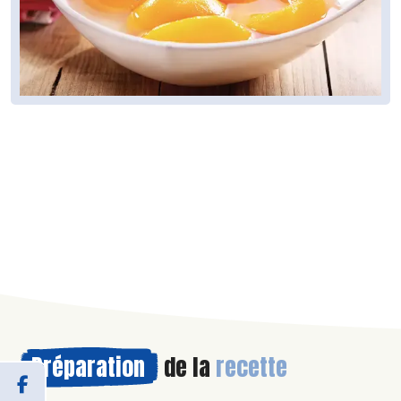
Préparation
de la
recette