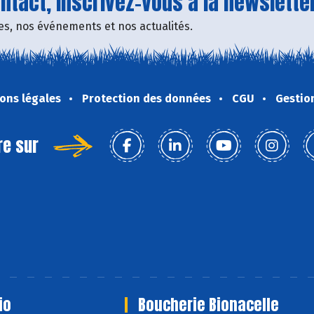
tact, inscrivez-vous à la newsletter
fres, nos événements et nos actualités.
ons légales
Protection des données
CGU
Gestio
re sur
io
Boucherie Bionacelle