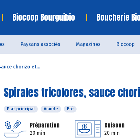
Biocoop Bourguibio
Boucherie Bi
es
Paysans associés
Magazines
Biocoop
sauce chorizo et...
Spirales tricolores, sauce chor
Plat principal
Viande
Eté
Préparation
Cuisson
20 min
20 min