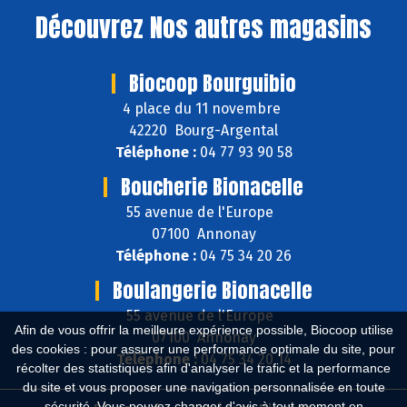
Découvrez
Nos autres magasins
Biocoop Bourguibio
4 place du 11 novembre
42220 Bourg-Argental
Téléphone :
04 77 93 90 58
Boucherie Bionacelle
55 avenue de l'Europe
07100 Annonay
Téléphone :
04 75 34 20 26
Boulangerie Bionacelle
55 avenue de l'Europe
Afin de vous offrir la meilleure expérience possible, Biocoop utilise
07100 Annonay
des cookies : pour assurer une performance optimale du site, pour
Téléphone :
04 75 34 20 14
récolter des statistiques afin d'analyser le trafic et la performance
du site et vous proposer une navigation personnalisée en toute
sécurité. Vous pouvez changer d'avis à tout moment en