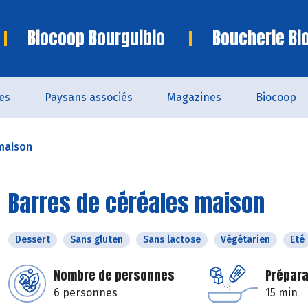
Biocoop Bourguibio
Boucherie Bi
es
Paysans associés
Magazines
Biocoop
maison
Barres de céréales maison
Dessert
Sans gluten
Sans lactose
Végétarien
Eté
Nombre de personnes
Prépara
6 personnes
15 min