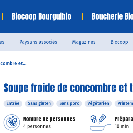
Biocoop Bourguibio
Boucherie Bi
es
Paysans associés
Magazines
Biocoop
combre et...
Soupe froide de concombre et t
Entrée
Sans gluten
Sans porc
Végétarien
Printe
Nombre de personnes
Prépara
4 personnes
10 min