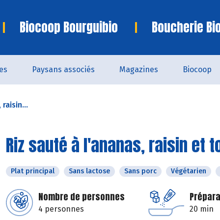
Biocoop Bourguibio
Boucherie Bi
es
Paysans associés
Magazines
Biocoop
raisin...
Riz sauté à l'ananas, raisin et t
Plat principal
Sans lactose
Sans porc
Végétarien
Nombre de personnes
Prépara
4 personnes
20 min