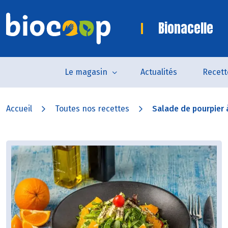
Bionacelle
Le magasin
Actualités
Recett
Accueil
Toutes nos recettes
Salade de pourpier à