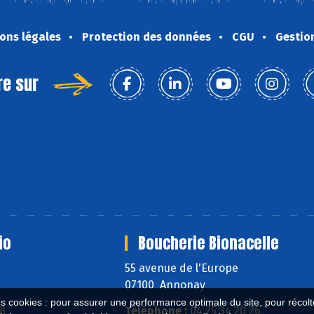
ons légales
Protection des données
CGU
Gestio
re sur
io
Boucherie Bionacelle
55 avenue de l'Europe
07100 Annonay
es cookies : pour assurer une performance optimale du site, pour récolter
58
Téléphone :
04 75 34 20 26