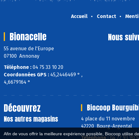
Accueil
Contact
Menti
Bionacelle
Nous suiv
55 avenue de l'Europe
07100 Annonay
Téléphone :
04 75 33 10 20
Coordonnées GPS :
45,2446469 ° ,
4,6679164 °
Découvrez
Biocoop Bourguib
Nos autres magasins
4 place du 11 novembre
42220 Bourg-Argental
Afin de vous offrir la meilleure expérience possible, Biocoop utilise d
Téléphone :
04 77 93 90 