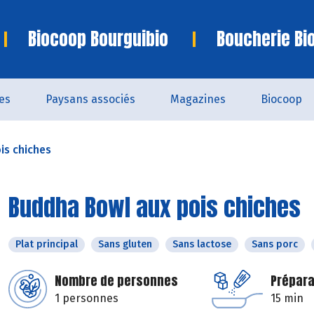
Biocoop Bourguibio
Boucherie Bi
es
Paysans associés
Magazines
Biocoop
is chiches
Buddha Bowl aux pois chiches
Plat principal
Sans gluten
Sans lactose
Sans porc
Nombre de personnes
Prépara
1 personnes
15 min