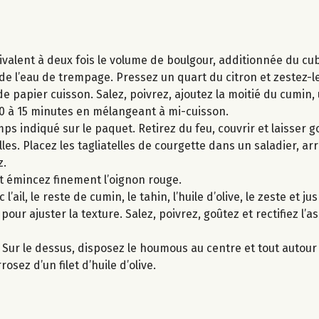
́quivalent à deux fois le volume de boulgour, additionnée du cu
́ de l’eau de trempage. Pressez un quart du citron et zestez-le
 papier cuisson. Salez, poivrez, ajoutez la moitié du cumin, un
 à 15 minutes en mélangeant à mi-cuisson.
ps indiqué sur le paquet. Retirez du feu, couvrir et laisser go
telles. Placez les tagliatelles de courgette dans un saladier, ar
z.
t émincez finement l’oignon rouge.
ail, le reste de cumin, le tahin, l’huile d’olive, le zeste et j
 pour ajuster la texture. Salez, poivrez, goûtez et rectifiez l
. Sur le dessus, disposez le houmous au centre et tout autour 
osez d’un filet d’huile d’olive.