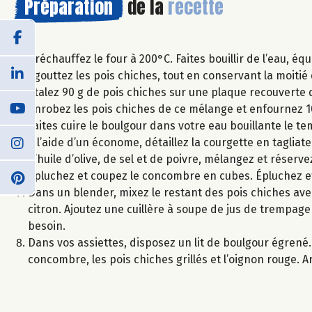
Préparation
de la
recette
Préchauffez le four à 200°C. Faites bouillir de l’eau, e
Égouttez les pois chiches, tout en conservant la moitie
Étalez 90 g de pois chiches sur une plaque recouverte de
enrobez les pois chiches de ce mélange et enfournez 10
Faites cuire le boulgour dans votre eau bouillante le tem
À l’aide d’un économe, détaillez la courgette en taglia
d’huile d’olive, de sel et de poivre, mélangez et réserve
Épluchez et coupez le concombre en cubes. Épluchez e
Dans un blender, mixez le restant des pois chiches avec l’
citron. Ajoutez une cuillère à soupe de jus de trempage
besoin.
Dans vos assiettes, disposez un lit de boulgour égrené
concombre, les pois chiches grillés et l’oignon rouge. Arr