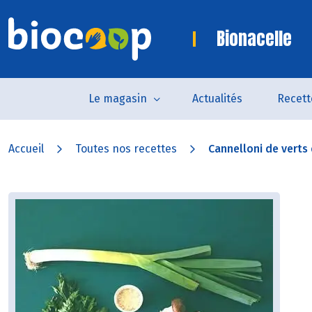
Bionacelle
Le magasin
Actualités
Recett
Accueil
Toutes nos recettes
Cannelloni de verts