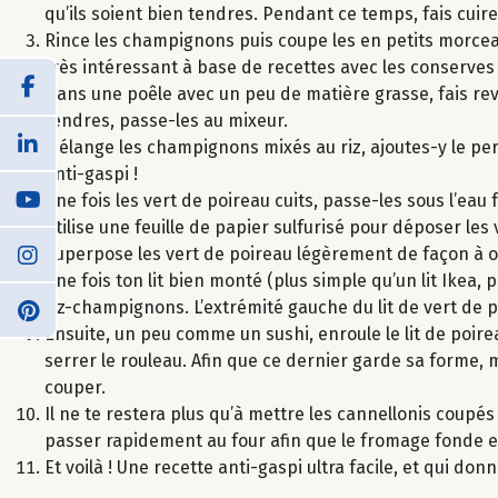
qu’ils soient bien tendres. Pendant ce temps, fais cuire
Rince les champignons puis coupe les en petits morceaux
très intéressant à base de recettes avec les conserves 
Dans une poêle avec un peu de matière grasse, fais reve
tendres, passe-les au mixeur.
Mélange les champignons mixés au riz, ajoutes-y le per
anti-gaspi !
Une fois les vert de poireau cuits, passe-les sous l’eau 
Utilise une feuille de papier sulfurisé pour déposer les vert
Superpose les vert de poireau légèrement de façon à o
Une fois ton lit bien monté (plus simple qu’un lit Ikea,
riz-champignons. L’extrémité gauche du lit de vert de 
Ensuite, un peu comme un sushi, enroule le lit de poir
serrer le rouleau. Afin que ce dernier garde sa forme, m
couper.
Il ne te restera plus qu’à mettre les cannellonis coupés 
passer rapidement au four afin que le fromage fonde et
Et voilà ! Une recette anti-gaspi ultra facile, et qui don