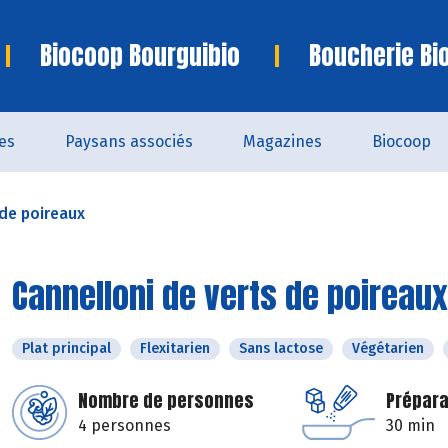
Biocoop Bourguibio
Boucherie Bi
es
Paysans associés
Magazines
Biocoop
 de poireaux
Cannelloni de verts de poireaux
Plat principal
Flexitarien
Sans lactose
Végétarien
Nombre de personnes
Prépara
4 personnes
30 min