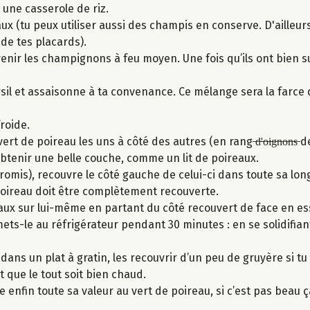
 une casserole de riz.
 (tu peux utiliser aussi des champis en conserve. D'ailleurs, 
de tes placards).
nir les champignons à feu moyen. Une fois qu’ils ont bien su
sil et assaisonne à ta convenance. Ce mélange sera la farce 
froide.
 de poireau les uns à côté des autres (en rang ̶d̶'̶o̶i̶g̶n̶o̶n̶s̶ 
btenir une belle couche, comme un lit de poireaux.
 promis), recouvre le côté gauche de celui-ci dans toute sa lon
poireau doit être complètement recouverte.
eaux sur lui-même en partant du côté recouvert de face en e
ets-le au réfrigérateur pendant 30 minutes : en se solidifiant,
dans un plat à gratin, les recouvrir d’un peu de gruyère si tu 
 que le tout soit bien chaud.
ne enfin toute sa valeur au vert de poireau, si c’est pas beau ç