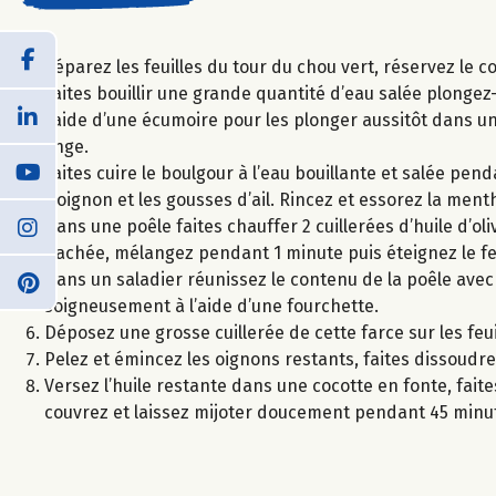
Séparez les feuilles du tour du chou vert, réservez le
Faites bouillir une grande quantité d’eau salée plongez-y
l’aide d’une écumoire pour les plonger aussitôt dans u
linge.
Faites cuire le boulgour à l’eau bouillante et salée p
1 oignon et les gousses d’ail. Rincez et essorez la menth
Dans une poêle faites chauffer 2 cuillerées d’huile d’oliv
hachée, mélangez pendant 1 minute puis éteignez le fe
Dans un saladier réunissez le contenu de la poêle avec l
soigneusement à l’aide d’une fourchette.
Déposez une grosse cuillerée de cette farce sur les fe
Pelez et émincez les oignons restants, faites dissoudre
Versez l’huile restante dans une cocotte en fonte, faite
couvrez et laissez mijoter doucement pendant 45 minu