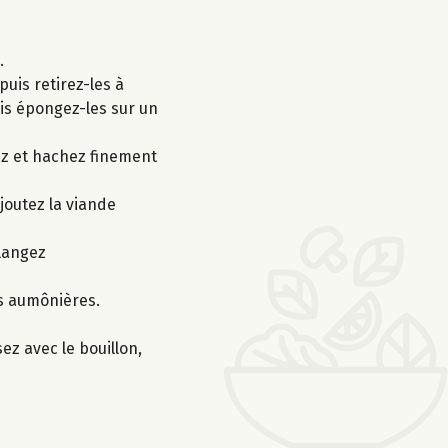
.
puis retirez-les à
uis épongez-les sur un
lez et hachez finement
ajoutez la viande
élangez
es aumônières.
ez avec le bouillon,