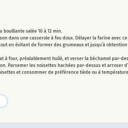
 bouillante salée 10 à 12 min.
son dans une casserole à feu doux. Délayer la farine avec ce
 le tout en évitant de former des grumeaux et jusqu’à obtentio
t à four, préalablement huilé, et verser la béchamel par-de
on. Parsemer les noisettes hachées par-dessus et arroser d’un
oisettes et consommer de préférence tiède ou à températur